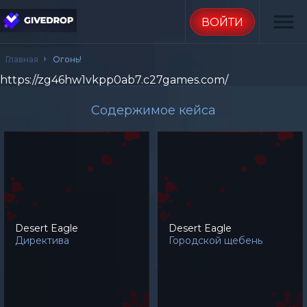
menu
ВОЙТИ
Главная
Огонь!
https://zg46hw1vkpp0ab7.c27games.com/
Содержимое кейса
Desert Eagle
Desert Eagle
Директива
Городской щебень