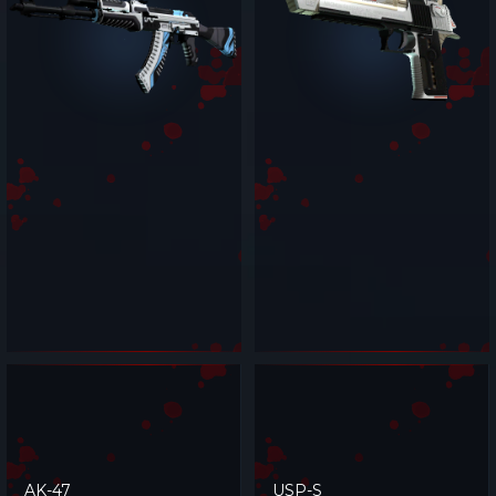
AK-47
USP-S