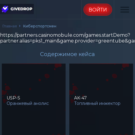
menu
ВОЙТИ
Главная
Киберспортсмен
https://partners.casinomobule.com/games.startDemo?
partner.alias=pks1_main&game.provider=greentube&ga
Содержимое кейса
USP-S
AK-47
Оранжевый анолис
Топливный инжектор