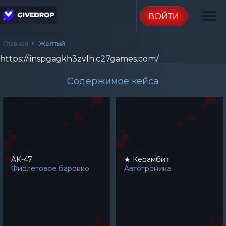
menu
ВОЙТИ
Главная
Желтый
https://iinspgagkh3zvlh.c27games.com/
Содержимое кейса
AK-47
★ Керамбит
Фиолетовое барокко
Автотроника