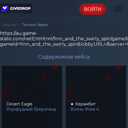
menu
ВОЙТИ
Главная
Тактика Зверя
https://au.game-
static.com/netEntHtml/finn_and_the_swirly_spin/game/
gameId=finn_and_the_swirly_spin&lobbyURL=/&server=
Содержимое кейса
Desert Eagle
★ Керамбит
Изумрудный Ёрмунганд
Волны Фаза 4