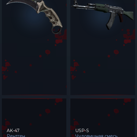
AK-47
USP-S
Рентген
Чудовищная смесь