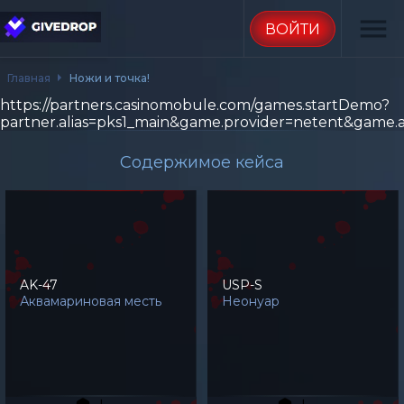
menu
ВОЙТИ
Главная
Ножи и точка!
https://partners.casinomobule.com/games.startDemo?
partner.alias=pks1_main&game.provider=netent&game.
Содержимое кейса
AK-47
USP-S
Аквамариновая месть
Неонуар